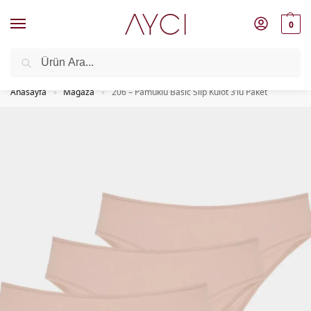
0
Ara
1000
₺
Üzeri Siparişlerde
Kargo Ücretsiz
Anasayfa
Mağaza
206 – Pamuklu Basic Slip Külot 3’lü Paket
»
»