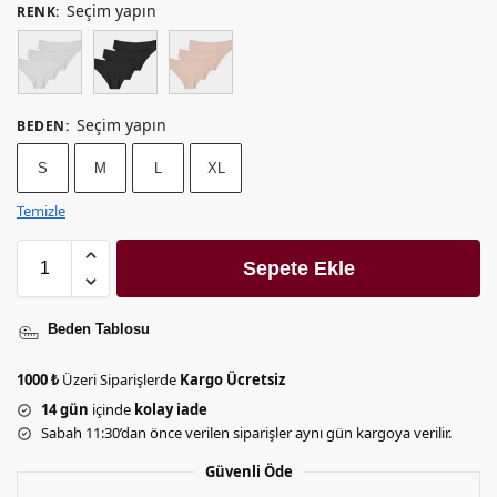
Seçim yapın
RENK
:
Seçim yapın
BEDEN
:
S
M
L
XL
Temizle
Sepete Ekle
Beden Tablosu
1000
₺
Üzeri Siparişlerde
Kargo Ücretsiz
14 gün
içinde
kolay iade
Sabah 11:30’dan önce verilen siparişler aynı gün kargoya verilir.
Güvenli Öde