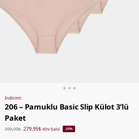
İndirim!
206 – Pamuklu Basic Slip Külot 3’lü
Paket
279,95
₺
399,95
₺
KDV Dahil
-30%